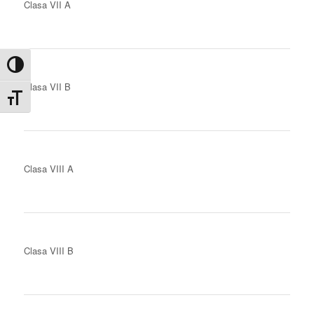
Clasa VII A
Toggle High Contrast
Clasa VII B
Toggle Font size
Clasa VIII A
Clasa VIII B