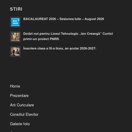
STIRI
BACALAUREAT 2026 – Sesiunea Iulie – August 2026
Dotări noi pentru Liceul Tehnologic „Ion Creangă” Curtici
printr-un proiect PNRR
Înscriere clasa a IX-a liceu, an școlar 2026-2027:
Home
Prezentare
Arii Curiculare
Consiliul Elevilor
Galerie foto