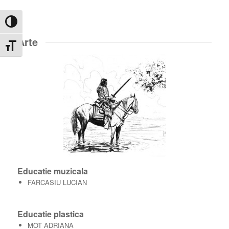
Toggle High Contrast
Arte
Toggle Font size
Educatie muzicala
FARCASIU LUCIAN
Educatie plastica
MOT ADRIANA