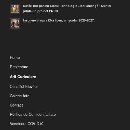
Dotări noi pentru Liceul Tehnologic „Ion Creangă” Curtici
printr-un proiect PNRR
Înscriere clasa a IX-a liceu, an școlar 2026-2027:
Home
Prezentare
Arii Curiculare
Consiliul Elevilor
Galerie foto
Contact
Politica de Confidențialitate
Vaccinare COVID19