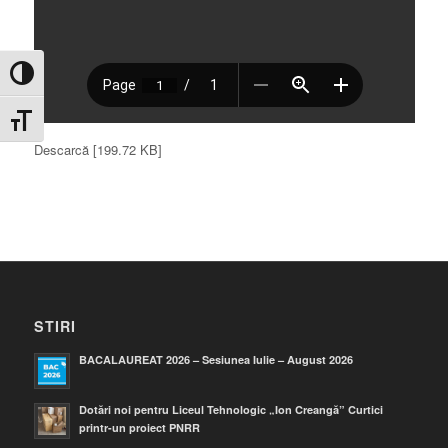
Toggle High Contrast
Toggle Font size
Descarcă [199.72 KB]
STIRI
BACALAUREAT 2026 – Sesiunea Iulie – August 2026
Dotări noi pentru Liceul Tehnologic „Ion Creangă” Curtici
printr-un proiect PNRR