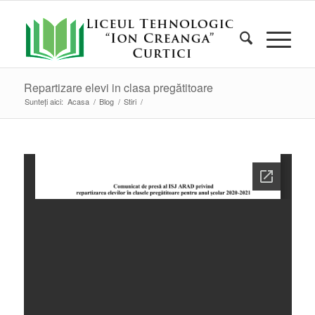
Repartizare elevi in clasa pregătitoare
Sunteți aici:
Acasa
/
Blog
/
Stiri
/