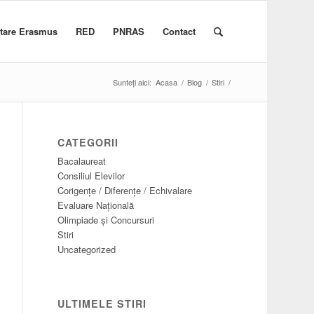
itare Erasmus
RED
PNRAS
Contact
Sunteți aici:
Acasa
/
Blog
/
Stiri
/
CATEGORII
Bacalaureat
Consiliul Elevilor
Corigențe / Diferențe / Echivalare
Evaluare Națională
Olimpiade și Concursuri
Stiri
Uncategorized
ULTIMELE STIRI