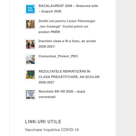
BACALAUREAT 2026 – Sesiunea Iulie
– August 2026
Dotări noi pentru Liceul Tehnologic
„Ion Creangă” Curtici printr-un
proiect PNRR
Înscriere clasa a IX-a liceu, an școlar
2026-2027:
Comunicat_Proiect_PEO
REZULTATELE REPARTIZĂRII ÎN
CLASA PREGĂTITOARE, AN ȘCOLAR
2026-2027
Rezultate EN VIII 2026 – după
contestații
LINK-URI UTILE
Vaccinare împotriva COVID-19