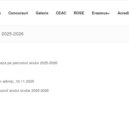
e
Concursuri
Galerie
CEAC
ROSE
Erasmus+
Acred
ui 2025-2026
a pe parcursul anului 2025-2026
lor admiși_19.11.2025
usrul anului scolar 2025-2026