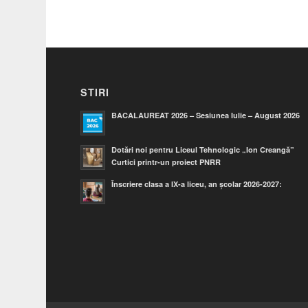
STIRI
BACALAUREAT 2026 – Sesiunea Iulie – August 2026
Dotări noi pentru Liceul Tehnologic „Ion Creangă”
Curtici printr-un proiect PNRR
Înscriere clasa a IX-a liceu, an școlar 2026-2027: