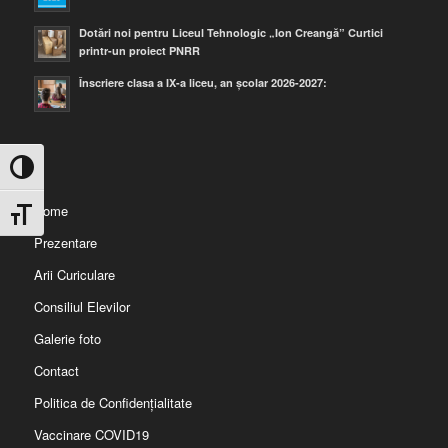
Dotări noi pentru Liceul Tehnologic „Ion Creangă” Curtici
printr-un proiect PNRR
Înscriere clasa a IX-a liceu, an școlar 2026-2027:
Toggle High Contrast
Home
Toggle Font size
Prezentare
Arii Curiculare
Consiliul Elevilor
Galerie foto
Contact
Politica de Confidențialitate
Vaccinare COVID19