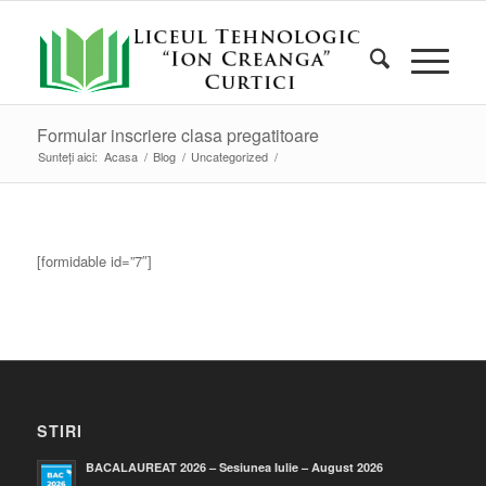
Formular inscriere clasa pregatitoare
Sunteți aici:
Acasa
/
Blog
/
Uncategorized
/
[formidable id=”7″]
STIRI
BACALAUREAT 2026 – Sesiunea Iulie – August 2026