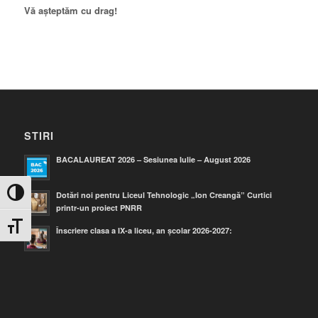
Vă așteptăm cu drag!
STIRI
BACALAUREAT 2026 – Sesiunea Iulie – August 2026
Toggle High Contrast
Dotări noi pentru Liceul Tehnologic „Ion Creangă” Curtici
printr-un proiect PNRR
Toggle Font size
Înscriere clasa a IX-a liceu, an școlar 2026-2027: