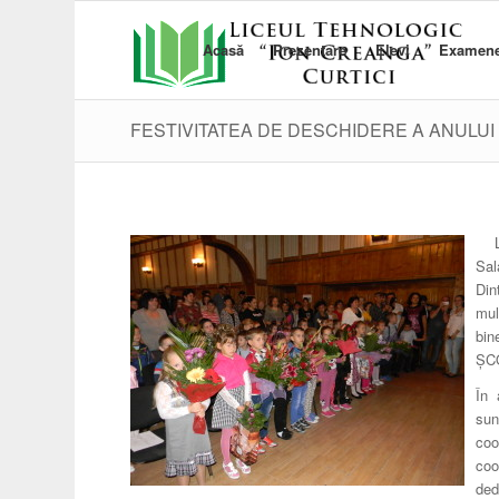
Acasă
Prezentare
Elevi
Examen
FESTIVITATEA DE DESCHIDERE A ANULUI
Sal
Din
mul
bin
ȘC
În 
sun
coo
coo
ded