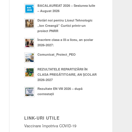
BACALAUREAT 2026 – Sesiunea Iulie
– August 2026
Dotări noi pentru Liceul Tehnologic
„Ion Creangă” Curtici printr-un
proiect PNRR
Înscriere clasa a IX-a liceu, an școlar
2026-2027:
Comunicat_Proiect_PEO
REZULTATELE REPARTIZĂRII ÎN
CLASA PREGĂTITOARE, AN ȘCOLAR
2026-2027
Rezultate EN VIII 2026 – după
contestații
LINK-URI UTILE
Vaccinare împotriva COVID-19