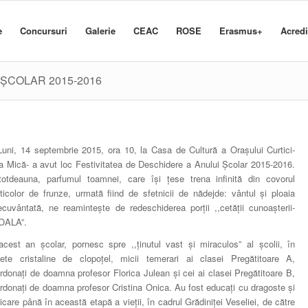
e
Concursuri
Galerie
CEAC
ROSE
Erasmus+
Acred
 ȘCOLAR 2015-2016
Luni, 14 septembrie 2015, ora 10, la Casa de Cultură a Orașului Curtici-
a Mică- a avut loc Festivitatea de Deschidere a Anului Școlar 2015-2016.
totdeauna, parfumul toamnei, care își țese trena infinită din covorul
ticolor de frunze, urmată fiind de sfetnicii de nădejde: vântul și ploaia
ecuvântată, ne reamintește de redeschiderea porții ,,cetății cunoașterii-
OALA”.
acest an școlar, pornesc spre ,,ținutul vast și miraculos” al școlii, în
ete cristaline de clopoțel, micii temerari ai clasei Pregătitoare A,
rdonați de doamna profesor Florica Julean și cei ai clasei Pregătitoare B,
rdonați de doamna profesor Cristina Onica. Au fost educați cu dragoste și
icare până în această etapă a vieții, în cadrul Grădiniței Veseliei, de către