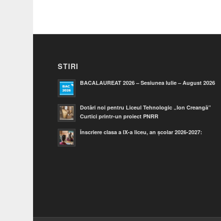
STIRI
BACALAUREAT 2026 – Sesiunea Iulie – August 2026
Dotări noi pentru Liceul Tehnologic „Ion Creangă”
Curtici printr-un proiect PNRR
Înscriere clasa a IX-a liceu, an școlar 2026-2027: