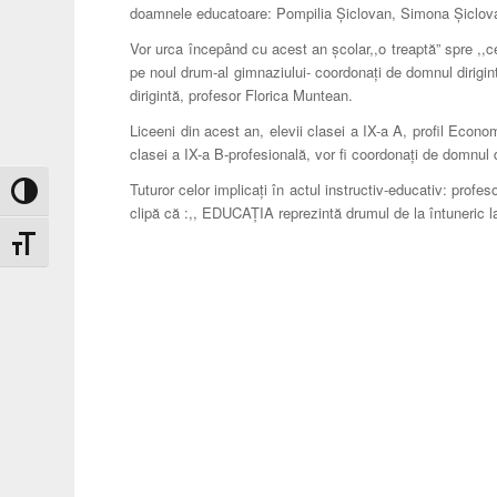
doamnele educatoare: Pompilia Șiclovan, Simona Șiclovan
Vor urca începând cu acest an școlar,,o treaptă” spre ,,c
pe noul drum-al gimnaziului- coordonați de domnul dirigin
dirigintă, profesor Florica Muntean.
Liceeni din acest an, elevii clasei a IX-a A, profil Econo
clasei a IX-a B-profesională, vor fi coordonați de domnul
Tuturor celor implicați în actul instructiv-educativ: profeso
Toggle High Contrast
clipă că :,, EDUCAȚIA reprezintă drumul de la întuneric l
Toggle Font size