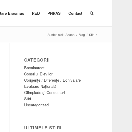
itare Erasmus
RED
PNRAS
Contact
Sunteți aici:
Acasa
/
Blog
/
Stiri
/
CATEGORII
Bacalaureat
Consiliul Elevilor
Corigențe / Diferențe / Echivalare
Evaluare Națională
Olimpiade și Concursuri
Stiri
Uncategorized
ULTIMELE STIRI