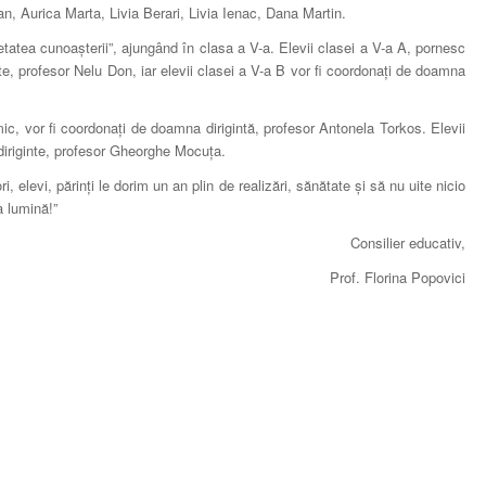
, Aurica Marta, Livia Berari, Livia Ienac, Dana Martin.
etatea cunoașterii”, ajungând în clasa a V-a. Elevii clasei a V-a A, pornesc
te, profesor Nelu Don, iar elevii clasei a V-a B vor fi coordonați de doamna
mic, vor fi coordonați de doamna dirigintă, profesor Antonela Torkos. Elevii
 diriginte, profesor Gheorghe Mocuța.
ri, elevi, părinți le dorim un an plin de realizări, sănătate și să nu uite nicio
a lumină!”
Consilier educativ,
Prof. Florina Popovici