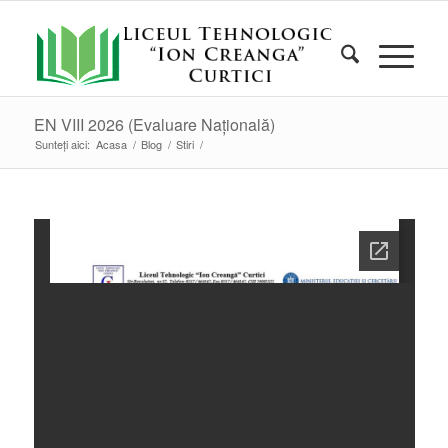
EN VIII 2026 (Evaluare Națională)
Sunteți aici:
Acasa
/
Blog
/
Stiri
/