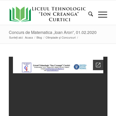
Concurs de Matematica „Ioan Aron”, 01.02.2020
Sunteți aici:
Acasa
/
Blog
/
Olimpiade și Concursuri
/