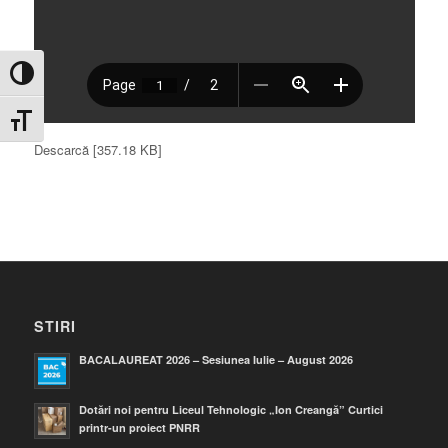
Toggle High Contrast
Toggle Font size
Descarcă [357.18 KB]
STIRI
BACALAUREAT 2026 – Sesiunea Iulie – August 2026
Dotări noi pentru Liceul Tehnologic „Ion Creangă” Curtici
printr-un proiect PNRR