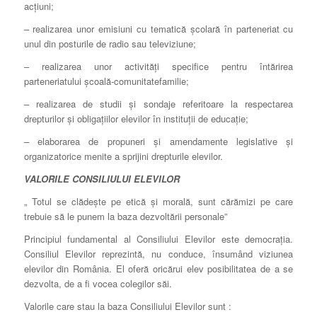
acţiuni;
– realizarea unor emisiuni cu tematică şcolară în parteneriat cu
unul din posturile de radio sau televiziune;
– realizarea unor activităţi specifice pentru întărirea
parteneriatului şcoală-comunitatefamilie;
– realizarea de studii şi sondaje referitoare la respectarea
drepturilor şi obligaţiilor elevilor în instituţii de educaţie;
– elaborarea de propuneri şi amendamente legislative şi
organizatorice menite a sprijini drepturile elevilor.
VALORILE CONSILIULUI ELEVILOR
„ Totul se clădeşte pe etică şi morală, sunt cărămizi pe care
trebuie să le punem la baza dezvoltării personale”
Principiul fundamental al Consiliului Elevilor este democraţia.
Consiliul Elevilor reprezintă, nu conduce, însumând viziunea
elevilor din România. El oferă oricărui elev posibilitatea de a se
dezvolta, de a fi vocea colegilor săi.
Valorile care stau la baza Consiliului Elevilor sunt :