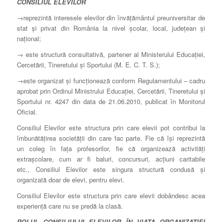
CONSILIUL ELEVILOR
→reprezintă interesele elevilor din învăţământul preuniversitar de
stat şi privat din România la nivel şcolar, local, judeţean şi
naţional;
→ este structură consultativă, partener al Ministerului Educaţiei,
Cercetării, Tineretului şi Sportului (M. E. C. T. S.);
→este organizat şi funcţionează conform Regulamentului – cadru
aprobat prin Ordinul Ministrului Educaţiei, Cercetării, Tineretului şi
Sportului nr. 4247 din data de 21.06.2010, publicat în Monitorul
Oficial.
Consiliul Elevilor este structura prin care elevii pot contribui la
îmbunătăţirea societăţii din care fac parte. Fie că îşi reprezintă
un coleg în faţa profesorilor, fie că organizează activităţi
extraşcolare, cum ar fi baluri, concursuri, acţiuni caritabile
etc., Consiliul Elevilor este singura structură condusă şi
organizată doar de elevi, pentru elevi.
Consiliul Elevilor este structura prin care elevii dobândesc acea
experienţă care nu se predă la clasă.
ROLUL CONSILIULUI ELEVILOR ÎN VIAŢA ORGANIZAŢIEI