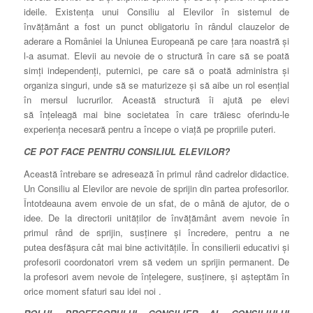
ideile. Existenţa unui Consiliu al Elevilor în sistemul de
învăţământ a fost un punct obligatoriu în rândul clauzelor de
aderare a României la Uniunea Europeană pe care ţara noastră şi
l-a asumat. Elevii au nevoie de o structură în care să se poată
simţi independenţi, puternici, pe care să o poată administra şi
organiza singuri, unde să se maturizeze şi să aibe un rol esenţial
în mersul lucrurilor. Această structură îi ajută pe elevi
să înţeleagă mai bine societatea în care trăiesc oferindu-le
experienţa necesară pentru a începe o viaţă pe propriile puteri.
CE POT FACE PENTRU CONSILIUL ELEVILOR?
Această întrebare se adresează în primul rând cadrelor didactice.
Un Consiliu al Elevilor are nevoie de sprijin din partea profesorilor.
Întotdeauna avem envoie de un sfat, de o mână de ajutor, de o
idee. De la directorii unităţilor de învăţământ avem nevoie în
primul rând de sprijin, susţinere şi încredere, pentru a ne
putea desfăşura cât mai bine activităţile. În consilierii educativi şi
profesorii coordonatori vrem să vedem un sprijin permanent. De
la profesori avem nevoie de înţelegere, susţinere, şi aşteptăm în
orice moment sfaturi sau idei noi .