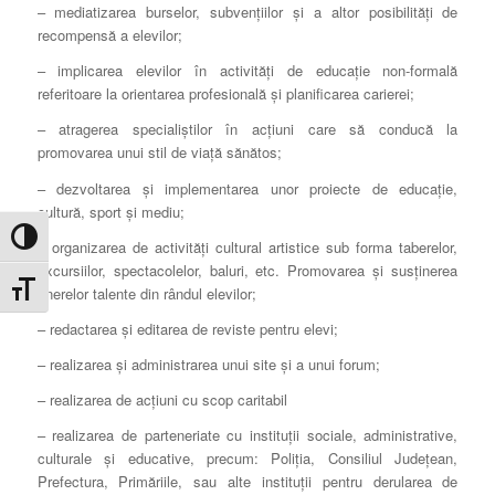
– mediatizarea burselor, subvenţiilor şi a altor posibilităţi de
recompensă a elevilor;
– implicarea elevilor în activităţi de educaţie non-formală
referitoare la orientarea profesională şi planificarea carierei;
– atragerea specialiştilor în acţiuni care să conducă la
promovarea unui stil de viaţă sănătos;
– dezvoltarea şi implementarea unor proiecte de educaţie,
cultură, sport şi mediu;
Toggle High Contrast
– organizarea de activităţi cultural artistice sub forma taberelor,
excursiilor, spectacolelor, baluri, etc. Promovarea şi susţinerea
Toggle Font size
tinerelor talente din rândul elevilor;
– redactarea şi editarea de reviste pentru elevi;
– realizarea şi administrarea unui site şi a unui forum;
– realizarea de acţiuni cu scop caritabil
– realizarea de parteneriate cu instituţii sociale, administrative,
culturale şi educative, precum: Poliţia, Consiliul Judeţean,
Prefectura, Primăriile, sau alte instituţii pentru derularea de