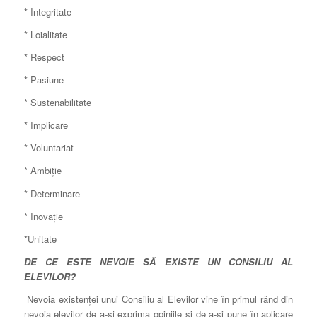
* Integritate
* Loialitate
* Respect
* Pasiune
* Sustenabilitate
* Implicare
* Voluntariat
* Ambiţie
* Determinare
* Inovaţie
*Unitate
DE CE ESTE NEVOIE SĂ EXISTE UN CONSILIU AL
ELEVILOR?
Nevoia existenţei unui Consiliu al Elevilor vine în primul rând din
nevoia elevilor de a-şi exprima opiniile şi de a-şi pune în aplicare