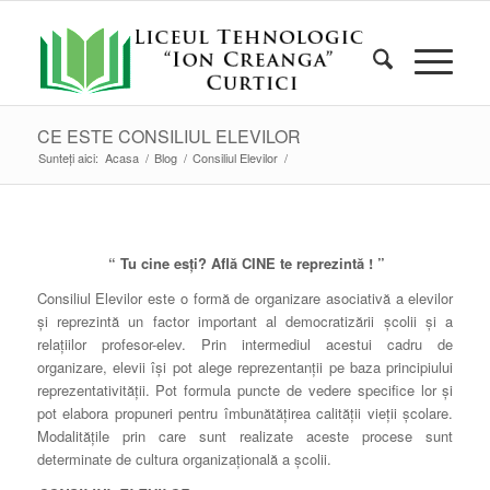
CE ESTE CONSILIUL ELEVILOR
Sunteți aici:
Acasa
/
Blog
/
Consiliul Elevilor
/
“ Tu cine esţi? Află CINE te reprezintă ! ”
Consiliul Elevilor este o formă de organizare asociativă a elevilor
şi reprezintă un factor important al democratizării şcolii şi a
relaţiilor profesor-elev. Prin intermediul acestui cadru de
organizare, elevii îşi pot alege reprezentanţii pe baza principiului
reprezentativităţii. Pot formula puncte de vedere specifice lor şi
pot elabora propuneri pentru îmbunătăţirea calităţii vieţii şcolare.
Modalităţile prin care sunt realizate aceste procese sunt
determinate de cultura organizaţională a şcolii.