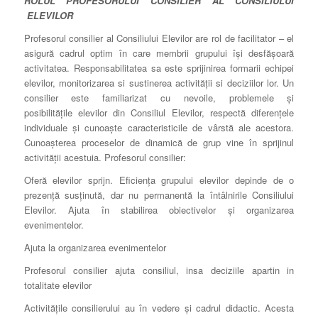
ROLUL PROFESORULUI CONSILIER AL CONSILIULUI
ELEVILOR
Profesorul consilier al Consiliului Elevilor are rol de facilitator – el
asigură cadrul optim în care membrii grupului îşi desfăşoară
activitatea. Responsabilitatea sa este sprijinirea formarii echipei
elevilor, monitorizarea si sustinerea activităţii si deciziilor lor. Un
consilier este familiarizat cu nevoile, problemele şi
posibilităţile elevilor din Consiliul Elevilor, respectă diferenţele
individuale şi cunoaşte caracteristicile de vârstă ale acestora.
Cunoaşterea proceselor de dinamică de grup vine în sprijinul
activităţii acestuia. Profesorul consilier:
Oferă elevilor sprijn. Eficienţa grupului elevilor depinde de o
prezenţă susţinută, dar nu permanentă la întâlnirile Consiliului
Elevilor. Ajuta în stabilirea obiectivelor şi organizarea
evenimentelor.
Ajuta la organizarea evenimentelor
Profesorul consilier ajuta consiliul, insa deciziile apartin in
totalitate elevilor
Activităţile consilierului au în vedere şi cadrul didactic. Acesta