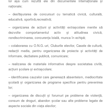
lor aşa cum rezultă ele din documentele internaţionale şi
naţionale;
– desfăşurarea de concursuri cu tematică civică, culturală,
educativă, sportivă,recreativă;
– organizarea de acţiuni şi activităţi extraşcolare menite să
dezvolte comportamentul activ şi atitudinea civică,
nondiscriminarea, concurenţa loială, munca în echipă;
– colaborarea cu O.N.G.-uri, Cluburile elevilor, Casele de cultură,
redacţii media, pentru organizarea de proiecte şi activităţi de
informare, dezbatere publică, comunicare;
– realizarea de materiale informative despre societatea civilă,
acţiuni şcolare şi extraşcolare;
– identificarea cauzelor care generează absenteism, mediocritate
şcolară şi organizarea de programe specifice pentru prevenirea
lor;
– organizarea de discuţii şi forumuri pe probleme de violenţă,
consum de droguri, abandon şcolar sau alte probleme legate de
aspecte sociale din viaţa elevilor;