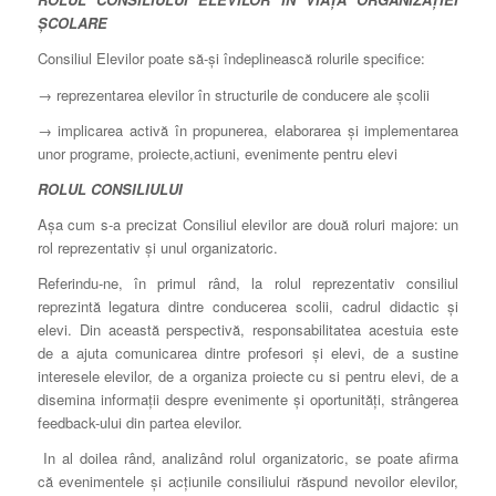
ŞCOLARE
Consiliul Elevilor poate să-şi îndeplinească rolurile specifice:
→ reprezentarea elevilor în structurile de conducere ale şcolii
→ implicarea activă în propunerea, elaborarea şi implementarea
unor programe, proiecte,actiuni, evenimente pentru elevi
ROLUL CONSILIULUI
Aşa cum s-a precizat Consiliul elevilor are două roluri majore: un
rol reprezentativ şi unul organizatoric.
Referindu-ne, în primul rând, la rolul reprezentativ consiliul
reprezintă legatura dintre conducerea scolii, cadrul didactic şi
elevi. Din această perspectivă, responsabilitatea acestuia este
de a ajuta comunicarea dintre profesori şi elevi, de a sustine
interesele elevilor, de a organiza proiecte cu si pentru elevi, de a
disemina informaţii despre evenimente şi oportunităţi, strângerea
feedback-ului din partea elevilor.
In al doilea rând, analizând rolul organizatoric, se poate afirma
că evenimentele şi acţiunile consiliului răspund nevoilor elevilor,