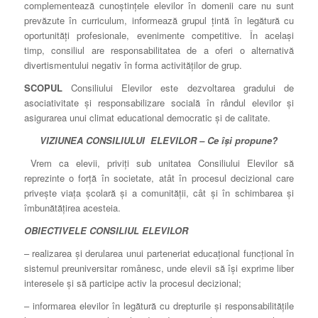
complementează cunoştinţele elevilor în domenii care nu sunt
prevăzute în curriculum, informează grupul ţintă în legătură cu
oportunităţi profesionale, evenimente competitive. În acelaşi
timp, consiliul are responsabilitatea de a oferi o alternativă
divertismentului negativ în forma activităţilor de grup.
SCOPUL
Consiliului Elevilor este dezvoltarea gradului de
asociativitate şi responsabilizare socială în rândul elevilor şi
asigurarea unui climat educational democratic şi de calitate.
VIZIUNEA CONSILIULUI ELEVILOR – Ce îşi propune?
Vrem ca elevii, priviţi sub unitatea Consiliului Elevilor să
reprezinte o forţă în societate, atât în procesul decizional care
priveşte viaţa şcolară şi a comunităţii, cât şi în schimbarea şi
îmbunătăţirea acesteia.
OBIECTIVELE CONSILIUL ELEVILOR
– realizarea şi derularea unui parteneriat educaţional funcţional în
sistemul preuniversitar românesc, unde elevii să îşi exprime liber
interesele şi să participe activ la procesul decizional;
– informarea elevilor în legătură cu drepturile şi responsabilităţile